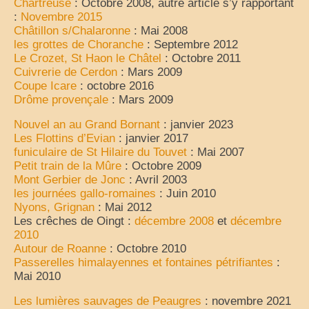
Chartreuse
: Octobre 2008, autre article s’y rapportant
:
Novembre 2015
La vie est belle en CC
Châtillon s/Chalaronne
: Mai 2008
les grottes de Choranche
: Septembre 2012
Partir sur la route
Le Crozet, St Haon le Châtel
: Octobre 2011
Cuivrerie de Cerdon
: Mars 2009
virées en camping-car
Coupe Icare
: octobre 2016
Drôme provençale
: Mars 2009
la grande escapade autour du monde
Nouvel an au Grand Bornant
: janvier 2023
25 ans de voyage
Les Flottins d’Evian
: janvier 2017
funiculaire de St Hilaire du Touvet
: Mai 2007
camping-car en cavale
Petit train de la Mûre
: Octobre 2009
Mont Gerbier de Jonc
: Avril 2003
les évasions d’une catalane
les journées gallo-romaines
: Juin 2010
Nyons, Grignan
: Mai 2012
champabreizh au gré du vent
Les crêches de Oingt :
décembre 2008
et
décembre
2010
Escapades
Autour de Roanne
: Octobre 2010
Passerelles himalayennes et fontaines pétrifiantes
:
Cigalon en balade
Mai 2010
Les lumières sauvages de Peaugres
: novembre 2021
voyage en liberté