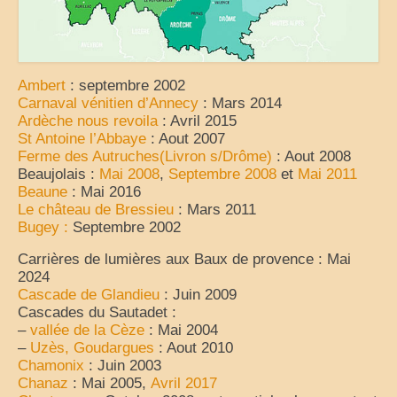
France
nos sorties classées par région
Ambert
: septembre 2002
Parcs d’attractions et animaliers
Carnaval vénitien d’Annecy
: Mars 2014
Ardèche nous revoila
: Avril 2015
Circuits vacances d’été
St Antoine l’Abbaye
: Aout 2007
Ferme des Autruches(Livron s/Drôme)
: Aout 2008
Europe
Beaujolais :
Mai 2008
,
Septembre 2008
et
Mai 2011
Beaune
: Mai 2016
Nos voyages classés par pays
Le château de Bressieu
: Mars 2011
Bugey :
Septembre 2002
Monde
Carrières de lumières aux Baux de provence : Mai
2024
Polynésie française
Cascade de Glandieu
: Juin 2009
Cascades du Sautadet :
Archives
–
vallée de la Cèze
: Mai 2004
–
Uzès, Goudargues
: Aout 2010
Liens Favoris
Chamonix
: Juin 2003
Chanaz
: Mai 2005,
Avril 2017
Amis Blogueurs