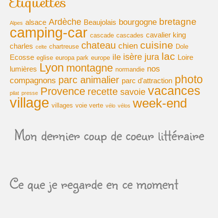
Étiquettes
bretagne
Ardèche
bourgogne
alsace
Beaujolais
Alpes
camping-car
cavalier king
cascade
cascades
cuisine
chateau
chien
charles
chartreuse
Dole
celte
lac
isère
jura
ile
Ecosse
Loire
eglise
europa park
europe
Lyon
montagne
nos
lumières
normandie
photo
parc animalier
compagnons
parc d'attraction
vacances
Provence
recette
savoie
pilat
presse
village
week-end
villages
voie verte
vélo
vélos
Mon dernier coup de coeur littéraire
Ce que je regarde en ce moment