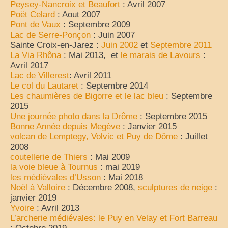
Peysey-Nancroix et Beaufort
: Avril 2007
Poët Celard
: Aout 2007
voyages-camping-car
Pont de Vaux
: Septembre 2009
Lac de Serre-Ponçon
: Juin 2007
Partenaires
Sainte Croix-en-Jarez :
Juin 2002
et
Septembre 2011
La Via Rhôna
: Mai 2013, et
le marais de Lavours
:
je loue mon camping car
Avril 2017
Lac de Villerest
: Avril 2011
park4night
Le col du Lautaret
: Septembre 2014
Les chaumières de Bigorre et le lac bleu
: Septembre
Aires de services en vue Panoramiques
2015
Une journée photo dans la Drôme
: Septembre 2015
Villages de France
Bonne Année depuis Megève
: Janvier 2015
volcan de Lemptegy, Volvic et Puy de Dôme
: Juillet
loisirs voyages sports et culture (forum)
2008
coutellerie de Thiers
: Mai 2009
annuaire du camping-car
la voie bleue à Tournus
: mai 2019
les médiévales d’Usson
: Mai 2018
le site du cc (forum)
Noël à Valloire
: Décembre 2008,
sculptures de neige
:
janvier 2019
élevage de cavalier king charles
Yvoire
: Avril 2013
L’archerie médiévales: le Puy en Velay et Fort Barreau
moteur de recherche récits de voyage