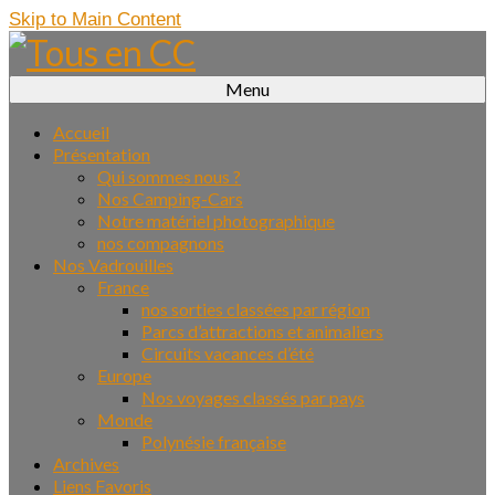
Skip to Main Content
Menu
Accueil
Présentation
Qui sommes nous ?
Nos Camping-Cars
Notre matériel photographique
nos compagnons
Nos Vadrouilles
France
nos sorties classées par région
Parcs d’attractions et animaliers
Circuits vacances d’été
Europe
Nos voyages classés par pays
Monde
Polynésie française
Archives
Liens Favoris