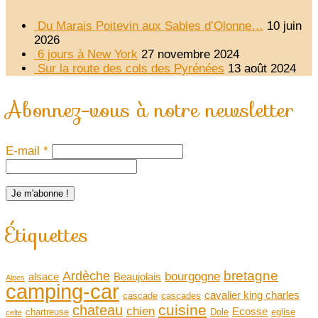
Du Marais Poitevin aux Sables d’Olonne…
10 juin
2026
6 jours à New York
27 novembre 2024
Sur la route des cols des Pyrénées
13 août 2024
Abonnez-vous à notre newsletter
E-mail
*
Étiquettes
bretagne
Ardèche
bourgogne
alsace
Beaujolais
Alpes
camping-car
cavalier king charles
cascade
cascades
cuisine
chateau
chien
Ecosse
chartreuse
Dole
eglise
celte