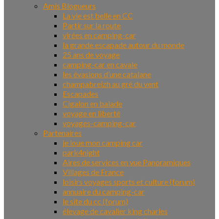
Amis Blogueurs
La vie est belle en CC
Partir sur la route
virées en camping-car
la grande escapade autour du monde
25 ans de voyage
camping-car en cavale
les évasions d’une catalane
champabreizh au gré du vent
Escapades
Cigalon en balade
voyage en liberté
voyages-camping-car
Partenaires
je loue mon camping car
park4night
Aires de services en vue Panoramiques
Villages de France
loisirs voyages sports et culture (forum)
annuaire du camping-car
le site du cc (forum)
élevage de cavalier king charles