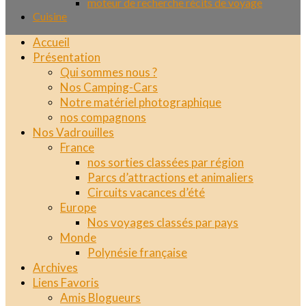
moteur de recherche récits de voyage
Cuisine
Accueil
Présentation
Qui sommes nous ?
Nos Camping-Cars
Notre matériel photographique
nos compagnons
Nos Vadrouilles
France
nos sorties classées par région
Parcs d’attractions et animaliers
Circuits vacances d’été
Europe
Nos voyages classés par pays
Monde
Polynésie française
Archives
Liens Favoris
Amis Blogueurs