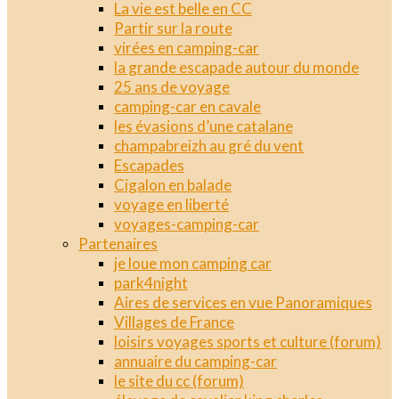
La vie est belle en CC
Partir sur la route
virées en camping-car
la grande escapade autour du monde
25 ans de voyage
camping-car en cavale
les évasions d’une catalane
champabreizh au gré du vent
Escapades
Cigalon en balade
voyage en liberté
voyages-camping-car
Partenaires
je loue mon camping car
park4night
Aires de services en vue Panoramiques
Villages de France
loisirs voyages sports et culture (forum)
annuaire du camping-car
le site du cc (forum)