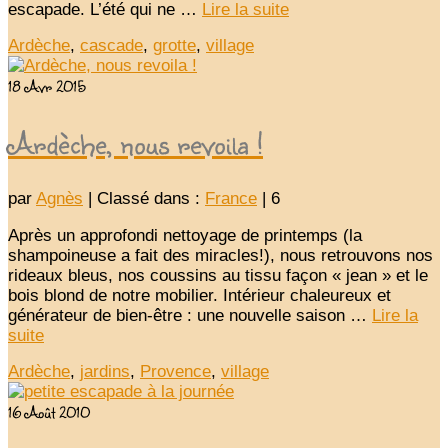
escapade. L’été qui ne …
Lire la suite­­
Ardèche
,
cascade
,
grotte
,
village
18
Avr 2015
Ardèche, nous revoila !
par
Agnès
|
Classé dans :
France
|
6
Après un approfondi nettoyage de printemps (la
shampoineuse a fait des miracles!), nous retrouvons nos
rideaux bleus, nos coussins au tissu façon « jean » et le
bois blond de notre mobilier. Intérieur chaleureux et
générateur de bien-être : une nouvelle saison …
Lire la
suite­­
Ardèche
,
jardins
,
Provence
,
village
16
Août 2010