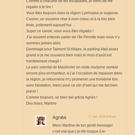
Comme à chacune de tes escapades, je viens de me
régaler à te lire !
Vous êtes toujours dans la région Lyonnaise je suppose.
Coulon, un souvenir cher à mon coeur, et à la fois bien
triste, justement aujourd’hui …
Super ce canoë, vous vous êtes régalés !
J’ai souvent entendu parler de l’île Penotte mais nous n’y
sommes jamais allés.
Dommage pour Talmont St Hilaire, le parking était assez
grand si je me souviens bien mais le mois d’août est
horriblement chargé !
Le parc oriental de Maulévrier en visite nocturne semble
encore plus enchanteur, si j’ai l’occasion de repasser dans
la région, je retournerai m’y promener une troisième fois
sans hésitation, merci pour ce clin d’oeil qui me fait bien
plaisir !
Comme toujours, un bien bel article Agnès !
Des bises, Martine
Agnès
17 juin 2026
|
Reply
Merci Martine de ton gentil message!
c’est vrai que j’ai été longue à le