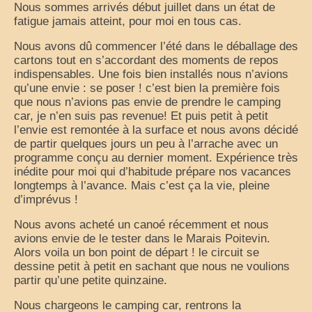
Nous sommes arrivés début juillet dans un état de
France
fatigue jamais atteint, pour moi en tous cas.
Nous avons dû commencer l’été dans le déballage des
nos sorties classées par région
cartons tout en s’accordant des moments de repos
indispensables. Une fois bien installés nous n’avions
Parcs d’attractions et animaliers
qu’une envie : se poser ! c’est bien la première fois
que nous n’avions pas envie de prendre le camping
Circuits vacances d’été
car, je n’en suis pas revenue! Et puis petit à petit
l’envie est remontée à la surface et nous avons décidé
Europe
de partir quelques jours un peu à l’arrache avec un
programme conçu au dernier moment. Expérience très
Nos voyages classés par pays
inédite pour moi qui d’habitude prépare nos vacances
longtemps à l’avance. Mais c’est ça la vie, pleine
Monde
d’imprévus !
Polynésie française
Nous avons acheté un canoé récemment et nous
avions envie de le tester dans le Marais Poitevin.
Archives
Alors voila un bon point de départ ! le circuit se
dessine petit à petit en sachant que nous ne voulions
Liens Favoris
partir qu’une petite quinzaine.
Amis Blogueurs
Nous chargeons le camping car, rentrons la