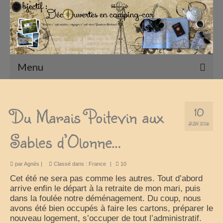
Menu
Accueil
Du Marais Poitevin aux
10
Présentation
JUIN 2026
Sables d’Olonne…
Qui sommes nous ?
Nos Camping-Cars
par
Agnès
|
Classé dans :
France
|
10
Notre matériel photographique
Cet été ne sera pas comme les autres. Tout d’abord
arrive enfin le départ à la retraite de mon mari, puis
nos compagnons
dans la foulée notre déménagement. Du coup, nous
avons été bien occupés à faire les cartons, préparer le
Nos Vadrouilles
nouveau logement, s’occuper de tout l’administratif.