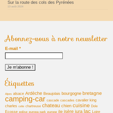
Sur la route des cols des Pyrénées
13 août 2024
Abonnez-vous à notre newsletter
E-mail
*
Étiquettes
bretagne
Ardèche
bourgogne
alsace
Beaujolais
Alpes
camping-car
cavalier king
cascade
cascades
cuisine
chateau
chien
charles
chartreuse
Dole
celte
lac
isère
jura
ile
Ecosse
Loire
eglise
europa park
europe