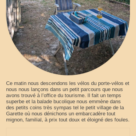
voyages-camping-car
Partenaires
je loue mon camping car
park4night
Aires de services en vue Panoramiques
Villages de France
Ce matin nous descendons les vélos du porte-vélos et
loisirs voyages sports et culture (forum)
nous nous lançons dans un petit parcours que nous
avons trouvé à l’office du tourisme. Il fait un temps
annuaire du camping-car
superbe et la balade bucolique nous emmène dans
des petits coins très sympas tel le petit village de la
le site du cc (forum)
Garette où nous dénichons un embarcadère tout
mignon, familial, à prix tout doux et éloigné des foules.
élevage de cavalier king charles
moteur de recherche récits de voyage