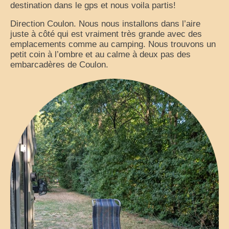
destination dans le gps et nous voila partis!
La vie est belle en CC
Direction Coulon. Nous nous installons dans l’aire
juste à côté qui est vraiment très grande avec des
Partir sur la route
emplacements comme au camping. Nous trouvons un
petit coin à l’ombre et au calme à deux pas des
virées en camping-car
embarcadères de Coulon.
la grande escapade autour du monde
25 ans de voyage
camping-car en cavale
les évasions d’une catalane
champabreizh au gré du vent
Escapades
Cigalon en balade
voyage en liberté