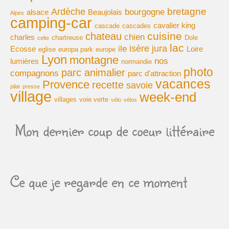
bretagne
Ardèche
bourgogne
alsace
Beaujolais
Alpes
camping-car
cavalier king
cascade
cascades
cuisine
chateau
chien
charles
chartreuse
Dole
celte
lac
isère
jura
ile
Ecosse
Loire
eglise
europa park
europe
Lyon
montagne
nos
lumières
normandie
photo
parc animalier
compagnons
parc d'attraction
vacances
Provence
recette
savoie
pilat
presse
village
week-end
villages
voie verte
vélo
vélos
Mon dernier coup de coeur littéraire
Ce que je regarde en ce moment