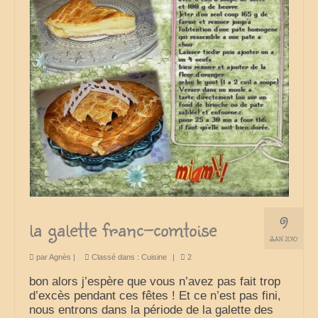
9
la galette franc-comtoise
JAN 2010
par
Agnès
|
Classé dans :
Cuisine
|
2
bon alors j’espère que vous n’avez pas fait trop
d’excès pendant ces fêtes ! Et ce n’est pas fini,
nous entrons dans la période de la galette des