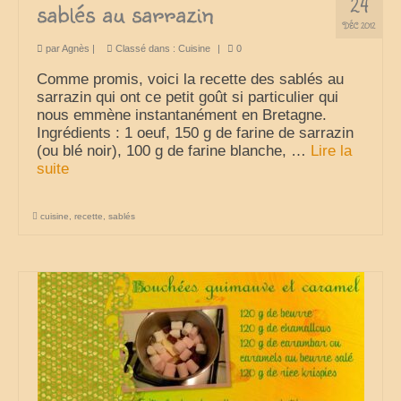
24
sablés au sarrazin
DÉC 2012
par
Agnès
|
Classé dans :
Cuisine
|
0
Comme promis, voici la recette des sablés au
sarrazin qui ont ce petit goût si particulier qui
nous emmène instantanément en Bretagne.
Ingrédients : 1 oeuf, 150 g de farine de sarrazin
(ou blé noir), 100 g de farine blanche, …
Lire la
suite­­
cuisine
,
recette
,
sablés