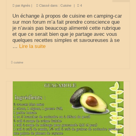
par
Agnès
|
Classé dans :
Cuisine
|
4
voyages-camping-car
Un échange à propos de cuisine en camping-car
sur mon forum m’a fait prendre conscience que
Partenaires
je n’avais pas beaucoup alimenté cette rubrique
et que ce serait bien que je partage avec vous
je loue mon camping car
quelques recettes simples et savoureuses à se
…
Lire la suite­­
park4night
Aires de services en vue Panoramiques
cuisine
Villages de France
loisirs voyages sports et culture (forum)
annuaire du camping-car
le site du cc (forum)
élevage de cavalier king charles
moteur de recherche récits de voyage