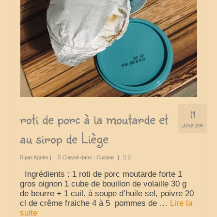
France
nos sorties classées par région
Parcs d’attractions et animaliers
Circuits vacances d’été
Europe
11
Nos voyages classés par pays
roti de porc à la moutarde et
AOÛT 2019
au sirop de Liège
Monde
Polynésie française
par
Agnès
|
Classé dans :
Cuisine
|
2
Archives
Ingrédients : 1 roti de porc moutarde forte 1
gros oignon 1 cube de bouillon de volaille 30 g
Liens Favoris
de beurre + 1 cuil. à soupe d’huile sel, poivre 20
cl de crême fraiche 4 à 5 pommes de …
Lire la
Amis Blogueurs
suite­­