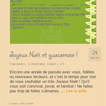
Cuisine
24
Joyeux Noël et guacamole !
DÉC 2013
par
Agnès
|
Classé dans :
Cuisine
|
4
Encore une année de passée avec vous, fidèles
ou nouveaux lecteurs, et c’est le temps pour moi
de vous souhaiter un très Joyeux Noël ! Qu’il
vous soit convivial, jovial, et familial ! Ne faites
pas trop de folies culinaires, …
Lire la suite­­
cuisine
,
noel
,
recette