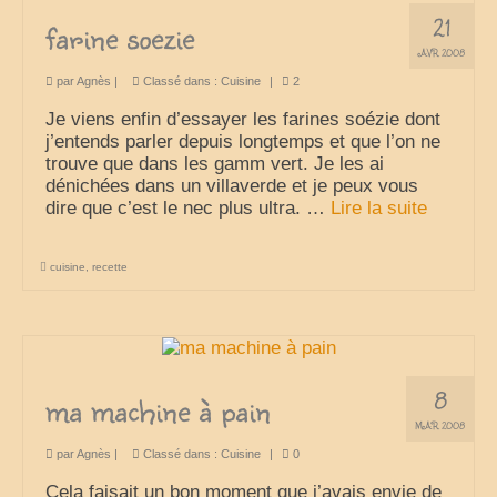
21
farine soezie
AVR 2008
par
Agnès
|
Classé dans :
Cuisine
|
2
Je viens enfin d’essayer les farines soézie dont
j’entends parler depuis longtemps et que l’on ne
trouve que dans les gamm vert. Je les ai
dénichées dans un villaverde et je peux vous
dire que c’est le nec plus ultra. …
Lire la suite­­
cuisine
,
recette
8
ma machine à pain
MAR 2008
par
Agnès
|
Classé dans :
Cuisine
|
0
Cela faisait un bon moment que j’avais envie de