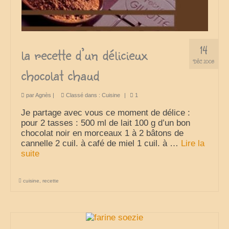
14
la recette d’un délicieux
DÉC 2008
chocolat chaud
par
Agnès
|
Classé dans :
Cuisine
|
1
Je partage avec vous ce moment de délice :
pour 2 tasses : 500 ml de lait 100 g d’un bon
chocolat noir en morceaux 1 à 2 bâtons de
cannelle 2 cuil. à café de miel 1 cuil. à …
Lire la
suite­­
cuisine
,
recette