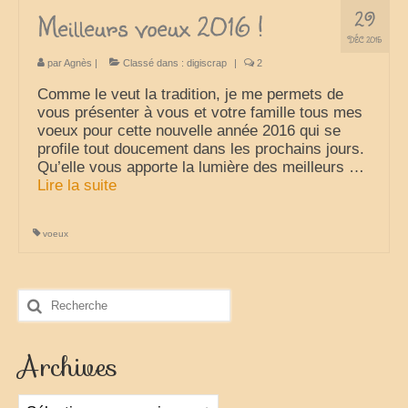
29
Meilleurs voeux 2016 !
voyages-camping-car
DÉC 2015
par
Agnès
|
Classé dans :
digiscrap
|
2
Partenaires
Comme le veut la tradition, je me permets de
je loue mon camping car
vous présenter à vous et votre famille tous mes
voeux pour cette nouvelle année 2016 qui se
park4night
profile tout doucement dans les prochains jours.
Qu’elle vous apporte la lumière des meilleurs …
Aires de services en vue Panoramiques
Lire la suite­­
Villages de France
voeux
loisirs voyages sports et culture (forum)
annuaire du camping-car
Rechercher
:
le site du cc (forum)
Archives
élevage de cavalier king charles
Archives
moteur de recherche récits de voyage