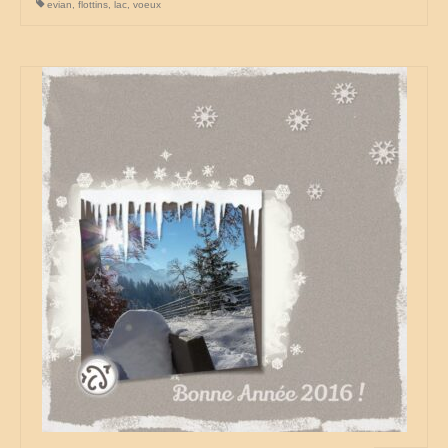
evian
,
flottins
,
lac
,
voeux
La vie est belle en CC
Partir sur la route
virées en camping-car
la grande escapade autour du monde
25 ans de voyage
camping-car en cavale
les évasions d’une catalane
champabreizh au gré du vent
Escapades
Cigalon en balade
voyage en liberté