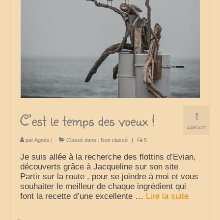
France
nos sorties classées par région
Parcs d’attractions et animaliers
Circuits vacances d’été
Europe
1
Nos voyages classés par pays
C’est le temps des voeux !
JAN 2017
Monde
par
Agnès
|
Classé dans :
Non classé
|
5
Polynésie française
Je suis allée à la recherche des flottins d’Evian,
découverts grâce à Jacqueline sur son site
Archives
Partir sur la route , pour se joindre à moi et vous
souhaiter le meilleur de chaque ingrédient qui
Liens Favoris
font la recette d’une excellente …
Lire la suite­­
Amis Blogueurs