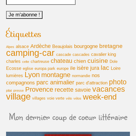
Étiquettes
bretagne
Ardèche
bourgogne
alsace
Beaujolais
Alpes
camping-car
cavalier king
cascade
cascades
cuisine
chateau
chien
charles
chartreuse
Dole
celte
lac
isère
jura
ile
Ecosse
Loire
eglise
europa park
europe
Lyon
montagne
nos
lumières
normandie
photo
parc animalier
compagnons
parc d'attraction
vacances
Provence
recette
savoie
pilat
presse
village
week-end
villages
voie verte
vélo
vélos
Mon dernier coup de coeur littéraire