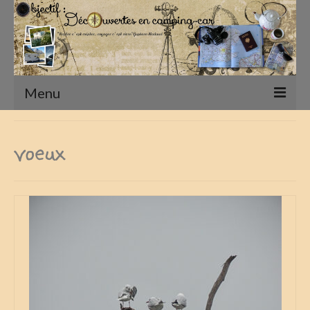
Menu
Accueil
voeux
Présentation
Qui sommes nous ?
Nos Camping-Cars
Notre matériel photographique
nos compagnons
Nos Vadrouilles