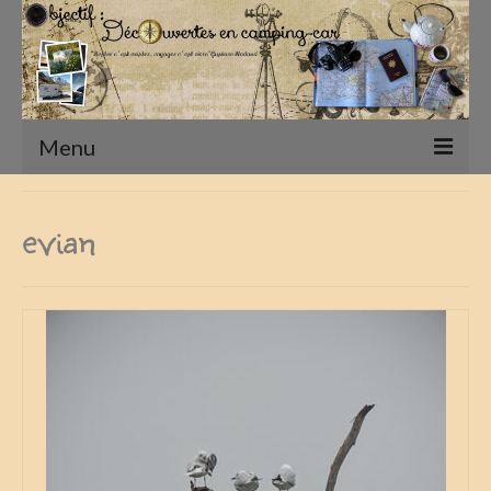
Menu
Accueil
evian
Présentation
Qui sommes nous ?
Nos Camping-Cars
Notre matériel photographique
nos compagnons
Nos Vadrouilles