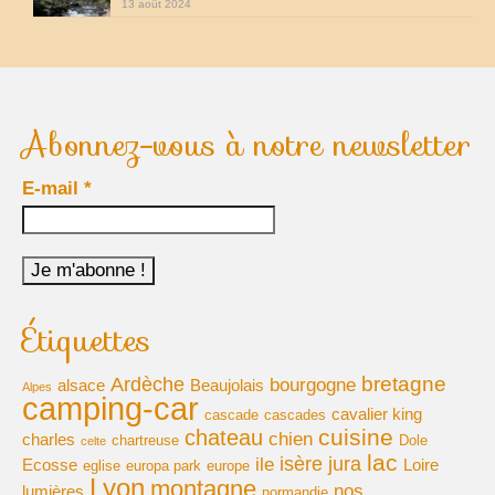
13 août 2024
voyages-camping-car
Partenaires
je loue mon camping car
Abonnez-vous à notre newsletter
park4night
E-mail
*
Aires de services en vue Panoramiques
Villages de France
loisirs voyages sports et culture (forum)
Étiquettes
annuaire du camping-car
bretagne
Ardèche
bourgogne
alsace
Beaujolais
Alpes
le site du cc (forum)
camping-car
cavalier king
cascade
cascades
cuisine
chateau
chien
charles
chartreuse
Dole
élevage de cavalier king charles
celte
lac
isère
jura
ile
Ecosse
Loire
eglise
europa park
europe
Lyon
montagne
moteur de recherche récits de voyage
nos
lumières
normandie