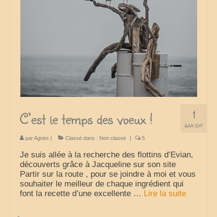
France
nos sorties classées par région
Parcs d’attractions et animaliers
Circuits vacances d’été
Europe
1
Nos voyages classés par pays
C’est le temps des voeux !
JAN 2017
Monde
par
Agnès
|
Classé dans :
Non classé
|
5
Polynésie française
Je suis allée à la recherche des flottins d’Evian,
découverts grâce à Jacqueline sur son site
Archives
Partir sur la route , pour se joindre à moi et vous
souhaiter le meilleur de chaque ingrédient qui
Liens Favoris
font la recette d’une excellente …
Lire la suite­­
Amis Blogueurs