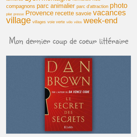
photo
parc animalier
compagnons
parc d'attraction
Cuisine
vacances
Provence
recette
savoie
pilat
presse
village
week-end
villages
voie verte
vélo
vélos
Mon dernier coup de coeur littéraire