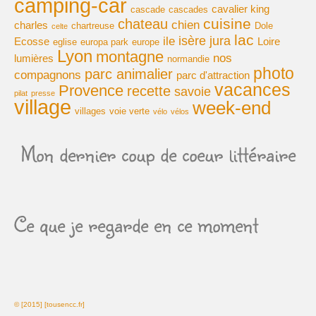
camping-car
cavalier king
cascade
cascades
cuisine
chateau
chien
charles
chartreuse
Dole
celte
lac
isère
jura
ile
Ecosse
Loire
eglise
europa park
europe
Lyon
montagne
nos
lumières
normandie
photo
parc animalier
compagnons
parc d'attraction
vacances
Provence
recette
savoie
pilat
presse
village
week-end
villages
voie verte
vélo
vélos
Mon dernier coup de coeur littéraire
Ce que je regarde en ce moment
© [2015] [tousencc.fr]