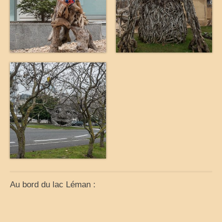
voyages-camping-car
Partenaires
je loue mon camping car
park4night
Aires de services en vue Panoramiques
Villages de France
loisirs voyages sports et culture (forum)
annuaire du camping-car
le site du cc (forum)
Au bord du lac Léman :
élevage de cavalier king charles
moteur de recherche récits de voyage