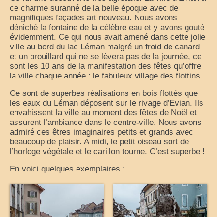
ce charme suranné de la belle époque avec de
France
magnifiques façades art nouveau. Nous avons
déniché la fontaine de la célèbre eau et y avons gouté
nos sorties classées par région
évidemment. Ce qui nous avait amené dans cette jolie
ville au bord du lac Léman malgré un froid de canard
Parcs d’attractions et animaliers
et un brouillard qui ne se lèvera pas de la journée, ce
sont les 10 ans de la manifestation des fêtes qu’offre
Circuits vacances d’été
la ville chaque année : le fabuleux village des flottins.
Europe
Ce sont de superbes réalisations en bois flottés que
les eaux du Léman déposent sur le rivage d’Evian. Ils
envahissent la ville au moment des fêtes de Noël et
Nos voyages classés par pays
assurent l’ambiance dans le centre-ville. Nous avons
admiré ces êtres imaginaires petits et grands avec
Monde
beaucoup de plaisir. A midi, le petit oiseau sort de
l’horloge végétale et le carillon tourne. C’est superbe !
Polynésie française
En voici quelques exemplaires :
Archives
Liens Favoris
Amis Blogueurs