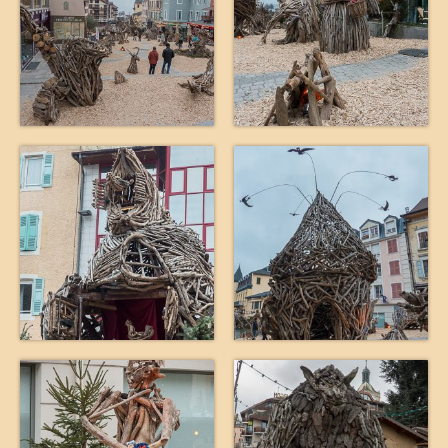
La vie est belle en CC
Partir sur la route
virées en camping-car
la grande escapade autour du monde
25 ans de voyage
camping-car en cavale
les évasions d’une catalane
champabreizh au gré du vent
Escapades
Cigalon en balade
voyage en liberté