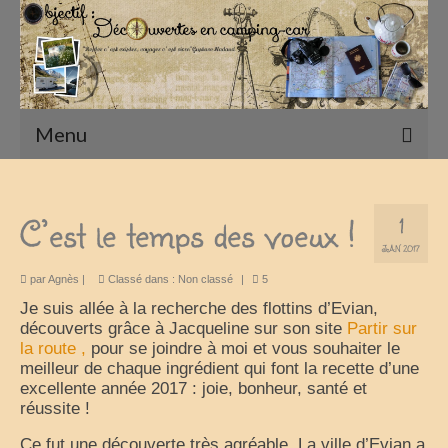
Menu
Accueil
C’est le temps des voeux !
1
Présentation
JAN 2017
Qui sommes nous ?
par
Agnès
|
Classé dans :
Non classé
|
5
Je suis allée à la recherche des flottins d’Evian,
Nos Camping-Cars
découverts grâce à Jacqueline sur son site
Partir sur
la route ,
pour se joindre à moi et vous souhaiter le
Notre matériel photographique
meilleur de chaque ingrédient qui font la recette d’une
excellente année 2017 : joie, bonheur, santé et
nos compagnons
réussite !
Nos Vadrouilles
Ce fut une découverte très agréable. La ville d’Evian a