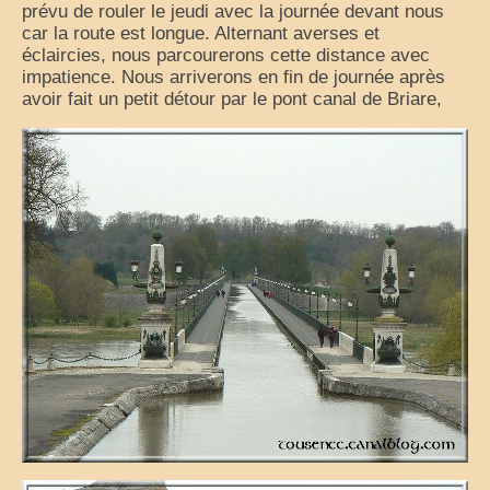
prévu de rouler le jeudi avec la journée devant nous
France
car la route est longue. Alternant averses et
éclaircies, nous parcourerons cette distance avec
nos sorties classées par région
impatience. Nous arriverons en fin de journée après
avoir fait un petit détour par le pont canal de Briare,
Parcs d’attractions et animaliers
Circuits vacances d’été
Europe
Nos voyages classés par pays
Monde
Polynésie française
Archives
Liens Favoris
Amis Blogueurs