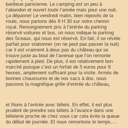
banlieue parisienne. Le camping est un peu à
voyages-camping-car
l’abandon et ouvert toute l’année mais pour une nuit,
ça dépanne! Le vendredi matin, bien reposés de la
route, nous partons dès 8 H 30 sur notre chemin
Partenaires
royal. Renseignement pris à l’entrée du parking
réservé voitures et bus, on nous indique le parking
je loue mon camping car
des Sceaux, qui nous est réservé. En fait, il se révèle
parfait pour stationner (on ne peut pas passer la nuit)
park4night
car il est vraiment à deux pas du château qui se
trouve juste au bout de l’avenue que l’on remonte
Aires de services en vue Panoramiques
rapidement à pied. De plus, il est relativement bon
marché puisque c’est un forfait de 5 euros pour 8
Villages de France
heures, amplement suffisant pour la visite. Armés de
bonnes chaussures et de nos sacs à dos, nous
loisirs voyages sports et culture (forum)
passons la magnifique grille d’entrée du château
.
annuaire du camping-car
le site du cc (forum)
et filons à l’entrée avec billets. En effet, il est plus
prudent de prendre ses billets à l’avance dans une
élevage de cavalier king charles
billeterie proche de chez vous car cela évite la queue
du début de journée. Et nous remontons le temps….
moteur de recherche récits de voyage