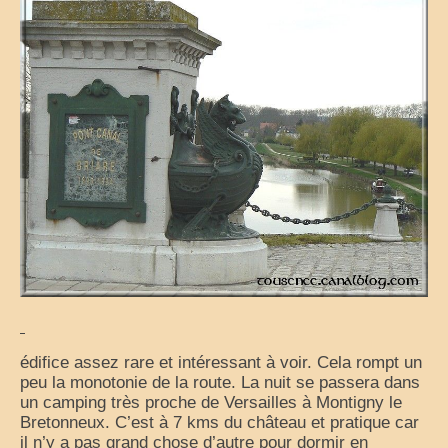
La vie est belle en CC
Partir sur la route
virées en camping-car
la grande escapade autour du monde
25 ans de voyage
camping-car en cavale
les évasions d’une catalane
champabreizh au gré du vent
Escapades
édifice assez rare et intéressant à voir. Cela rompt un
peu la monotonie de la route. La nuit se passera dans
Cigalon en balade
un camping très proche de Versailles à Montigny le
Bretonneux. C’est à 7 kms du château et pratique car
voyage en liberté
il n’y a pas grand chose d’autre pour dormir en