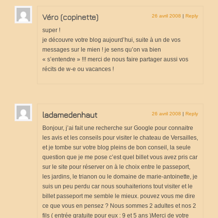
Véro (copinette)
26 avril 2008
|
Reply
super !
je découvre votre blog aujourd’hui, suite à un de vos
messages sur le mien ! je sens qu’on va bien
« s’entendre » !!! merci de nous faire partager aussi vos
récits de w-e ou vacances !
ladamedenhaut
26 avril 2008
|
Reply
Bonjour, j’ai fait une recherche sur Google pour connaitre
les avis et les conseils pour visiter le chateau de Versailles,
et je tombe sur votre blog pleins de bon conseil, la seule
question que je me pose c’est quel billet vous avez pris car
sur le site pour réserver on à le choix entre le passeport,
les jardins, le trianon ou le domaine de marie-antoinette, je
suis un peu perdu car nous souhaiterions tout visiter et le
billet passeport me semble le mieux. pouvez vous me dire
ce que vous en pensez ? Nous sommes 2 adultes et nos 2
fils ( entrée gratuite pour eux : 9 et 5 ans )Merci de votre