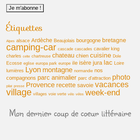
Étiquettes
bretagne
Ardèche
bourgogne
alsace
Beaujolais
Alpes
camping-car
cavalier king
cascade
cascades
cuisine
chateau
chien
charles
chartreuse
Dole
celte
lac
isère
jura
ile
Ecosse
Loire
eglise
europa park
europe
Lyon
montagne
nos
lumières
normandie
photo
parc animalier
compagnons
parc d'attraction
vacances
Provence
recette
savoie
pilat
presse
village
week-end
villages
voie verte
vélo
vélos
Mon dernier coup de coeur littéraire