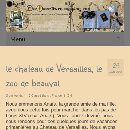
Menu
Accueil
le chateau de Versailles, le
24
Présentation
AVR 2008
zoo de beauval
Qui sommes nous ?
Nos Camping-Cars
par
Agnès
|
Classé dans :
France
|
4
Notre matériel photographique
Nous emmenons Anaïs, la grande amie de ma fille,
avec nous cette fois pour marcher dans les pas de
nos compagnons
Louis XIV (dixit Anaïs). Vous l’aurez deviné, nous
nous rendons pour ces quelques jours de vacances
Nos Vadrouilles
printanières au Chateau de Versailles. Nous avons