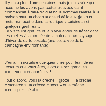
nos sorties classées par région
Il y en a plus d’une centaines mais je suis sûre que
nous ne les avons pas toutes trouvées car il
Parcs d’attractions et animaliers
commençait à faire froid et nous sommes rentrés à la
maison pour un chocolat chaud délicieux (je vous
Circuits vacances d’été
mets ma recette dans la rubrique « cuisine ») et
quelques gauffres…
Europe
La visite est gratuite et le plaisir entier de flâner dans
les ruelles à la tombée de la nuit dans un paysage
Nos voyages classés par pays
d’hiver de carte postale.(une petite vue de la
campagne environnante)
Monde
Polynésie française
J’en ai immortalisé quelques unes pour les fidèles
lecteurs que vous êtes, alors ouvrez grand les
Archives
« mirettes » et appréciez !
Liens Favoris
Tout d’abord, voici la crêche « grotte », la crêche
« vigneron », la crêche « tacot » et la crêche
Amis Blogueurs
« échiquier métal » :
La vie est belle en CC