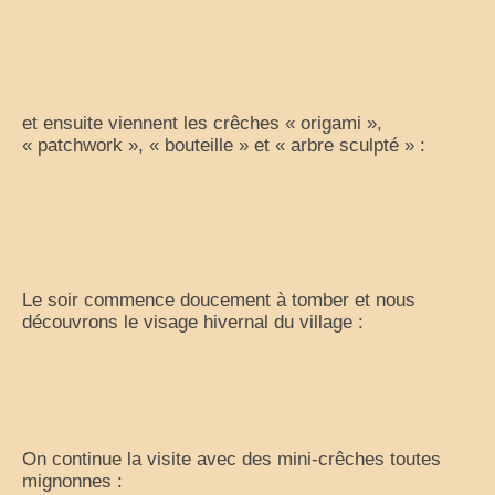
Partir sur la route
virées en camping-car
la grande escapade autour du monde
et ensuite viennent les crêches « origami »,
25 ans de voyage
« patchwork », « bouteille » et « arbre sculpté » :
camping-car en cavale
les évasions d’une catalane
champabreizh au gré du vent
Le soir commence doucement à tomber et nous
découvrons le visage hivernal du village :
Escapades
Cigalon en balade
voyage en liberté
On continue la visite avec des mini-crêches toutes
voyages-camping-car
mignonnes :