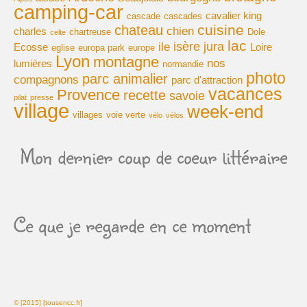
camping-car
cavalier king
cascade
cascades
cuisine
chateau
chien
charles
chartreuse
Dole
celte
lac
isère
jura
ile
Ecosse
Loire
eglise
europa park
europe
Lyon
montagne
nos
lumières
normandie
photo
parc animalier
compagnons
parc d'attraction
vacances
Provence
recette
savoie
pilat
presse
village
week-end
villages
voie verte
vélo
vélos
Mon dernier coup de coeur littéraire
Ce que je regarde en ce moment
© [2015] [tousencc.fr]