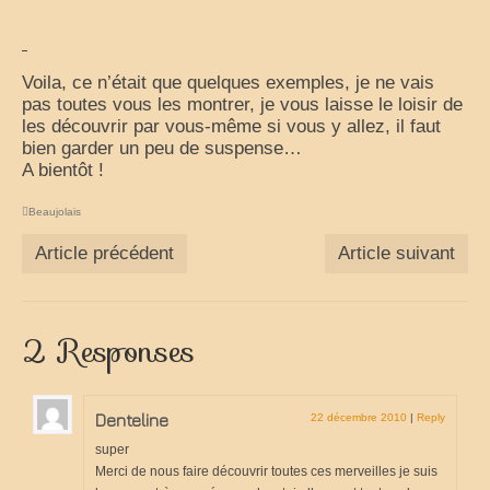
Partenaires
je loue mon camping car
Voila, ce n’était que quelques exemples, je ne vais
park4night
pas toutes vous les montrer, je vous laisse le loisir de
les découvrir par vous-même si vous y allez, il faut
Aires de services en vue Panoramiques
bien garder un peu de suspense…
A bientôt !
Villages de France
Beaujolais
loisirs voyages sports et culture (forum)
Article précédent
Article suivant
annuaire du camping-car
le site du cc (forum)
2 Responses
élevage de cavalier king charles
moteur de recherche récits de voyage
Denteline
22 décembre 2010
|
Reply
super
Cuisine
Merci de nous faire découvrir toutes ces merveilles je suis