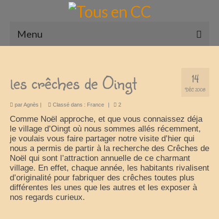
Menu
Accueil
les crêches de Oingt
14
Présentation
DÉC 2008
Qui sommes nous ?
par
Agnès
|
Classé dans :
France
|
2
Comme Noël approche, et que vous connaissez déja
Nos Camping-Cars
le village d’Oingt où nous sommes allés récemment,
je voulais vous faire partager notre visite d’hier qui
Notre matériel photographique
nous a permis de partir à la recherche des Crêches de
Noël qui sont l’attraction annuelle de ce charmant
nos compagnons
village. En effet, chaque année, les habitants rivalisent
d’originalité pour fabriquer des crêches toutes plus
Nos Vadrouilles
différentes les unes que les autres et les exposer à
nos regards curieux.
France