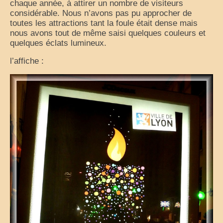
chaque année, à attirer un nombre de visiteurs
considérable. Nous n’avons pas pu approcher de
France
toutes les attractions tant la foule était dense mais
nous avons tout de même saisi quelques couleurs et
nos sorties classées par région
quelques éclats lumineux.
Parcs d’attractions et animaliers
l’affiche :
Circuits vacances d’été
Europe
Nos voyages classés par pays
Monde
Polynésie française
Archives
Liens Favoris
Amis Blogueurs