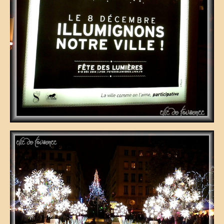
La vie est belle en CC
Partir sur la route
virées en camping-car
la grande escapade autour du monde
25 ans de voyage
camping-car en cavale
les évasions d’une catalane
champabreizh au gré du vent
Escapades
Cigalon en balade
voyage en liberté