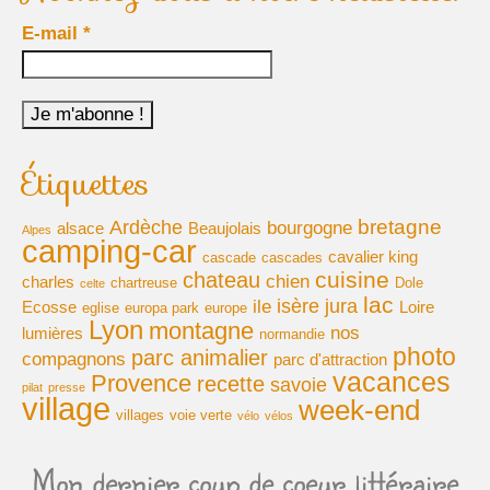
E-mail
*
Étiquettes
bretagne
Ardèche
bourgogne
alsace
Beaujolais
Alpes
camping-car
cavalier king
cascade
cascades
cuisine
chateau
chien
charles
chartreuse
Dole
celte
lac
isère
jura
ile
Ecosse
Loire
eglise
europa park
europe
Lyon
montagne
nos
lumières
normandie
photo
parc animalier
compagnons
parc d'attraction
vacances
Provence
recette
savoie
pilat
presse
village
week-end
villages
voie verte
vélo
vélos
Mon dernier coup de coeur littéraire