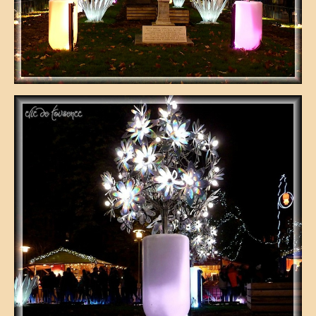
voyages-camping-car
Partenaires
je loue mon camping car
park4night
Aires de services en vue Panoramiques
Villages de France
loisirs voyages sports et culture (forum)
annuaire du camping-car
le site du cc (forum)
élevage de cavalier king charles
moteur de recherche récits de voyage