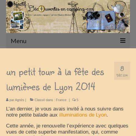
Menu
Accueil
un petit tour à la fête des
8
Présentation
DÉC 2014
lumières de Lyon 2014
Qui sommes nous ?
Nos Camping-Cars
par
Agnès
|
Classé dans :
France
|
5
Notre matériel photographique
L’an dernier, je vous avais invité à nous suivre dans
notre petite balade aux
illuminations de Lyon
.
nos compagnons
Cette année, je renouvelle l’expérience avec quelques
vues de cette superbe manifestation, qui, comme
Nos Vadrouilles