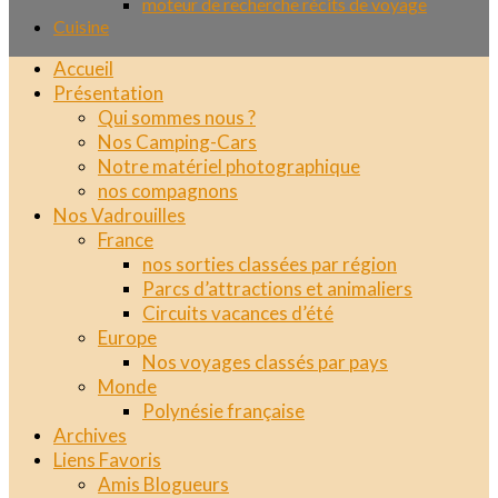
moteur de recherche récits de voyage
Cuisine
Accueil
Présentation
Qui sommes nous ?
Nos Camping-Cars
Notre matériel photographique
nos compagnons
Nos Vadrouilles
France
nos sorties classées par région
Parcs d’attractions et animaliers
Circuits vacances d’été
Europe
Nos voyages classés par pays
Monde
Polynésie française
Archives
Liens Favoris
Amis Blogueurs