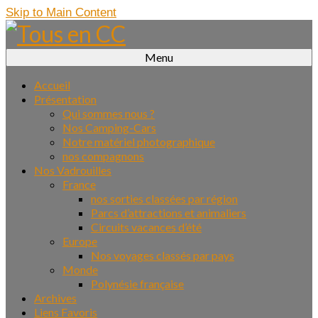
Skip to Main Content
Menu
Accueil
Présentation
Qui sommes nous ?
Nos Camping-Cars
Notre matériel photographique
nos compagnons
Nos Vadrouilles
France
nos sorties classées par région
Parcs d’attractions et animaliers
Circuits vacances d’été
Europe
Nos voyages classés par pays
Monde
Polynésie française
Archives
Liens Favoris