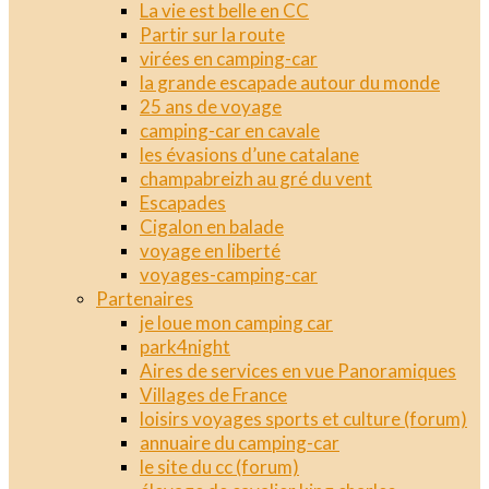
La vie est belle en CC
Partir sur la route
virées en camping-car
la grande escapade autour du monde
25 ans de voyage
camping-car en cavale
les évasions d’une catalane
champabreizh au gré du vent
Escapades
Cigalon en balade
voyage en liberté
voyages-camping-car
Partenaires
je loue mon camping car
park4night
Aires de services en vue Panoramiques
Villages de France
loisirs voyages sports et culture (forum)
annuaire du camping-car
le site du cc (forum)