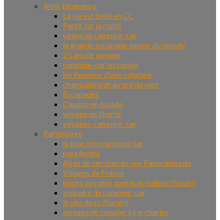
Amis Blogueurs
La vie est belle en CC
Partir sur la route
virées en camping-car
la grande escapade autour du monde
25 ans de voyage
camping-car en cavale
les évasions d’une catalane
champabreizh au gré du vent
Escapades
Cigalon en balade
voyage en liberté
voyages-camping-car
Partenaires
je loue mon camping car
park4night
Aires de services en vue Panoramiques
Villages de France
loisirs voyages sports et culture (forum)
annuaire du camping-car
le site du cc (forum)
élevage de cavalier king charles