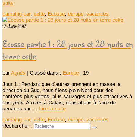
suite­­
camping-car
,
celte
,
Ecosse
,
europe
,
vacances
12
Août 2012
Ecosse partie 1 : 28 jours et 28 nuits en
terre celte
par
Agnès
|
Classé dans :
Europe
|
19
Jour 1 : Pendant que d’autres prennent en masse la
direction du Sud, nous filons plein Nord pour des
contrées plus vertes, plus sauvages et plus attractives à
nos yeux. Arrivés à Calais, nous allons à l’aire de
services sur …
Lire la suite­­
camping-car
,
celte
,
Ecosse
,
europe
,
vacances
Rechercher :