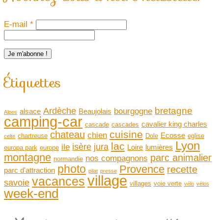
E-mail
*
Étiquettes
bretagne
Ardèche
bourgogne
alsace
Beaujolais
Alpes
camping-car
cavalier king charles
cascade
cascades
cuisine
chateau
chien
Ecosse
chartreuse
Dole
eglise
celte
Lyon
lac
isère
jura
ile
Loire
lumières
europa park
europe
montagne
parc animalier
nos compagnons
normandie
photo
Provence
recette
parc d'attraction
pilat
presse
village
vacances
savoie
villages
voie verte
vélo
vélos
week-end