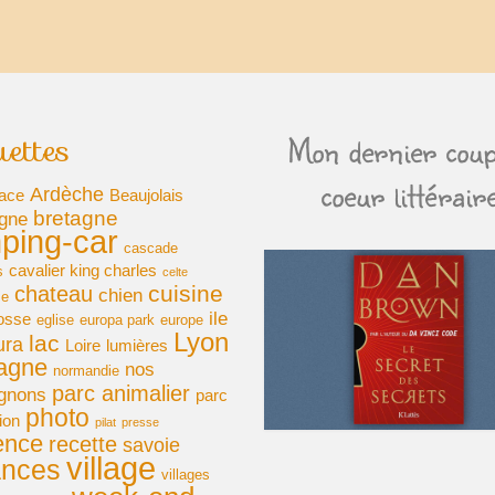
uettes
Mon dernier coup
coeur littérair
Ardèche
ace
Beaujolais
bretagne
gne
ping-car
cascade
cavalier king charles
s
celte
cuisine
chateau
chien
se
ile
osse
eglise
europa park
europe
Lyon
lac
ura
Loire
lumières
agne
nos
normandie
parc animalier
gnons
parc
photo
ion
pilat
presse
ence
recette
savoie
village
ances
villages