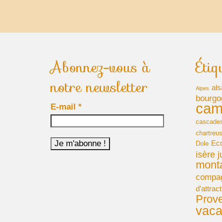
Abonnez-vous à
Étiq
notre newsletter
als
Alpes
bourgo
cam
E-mail
*
cascade
chartreu
Ec
Dole
isère
j
mont
compa
d'attract
Prov
vac