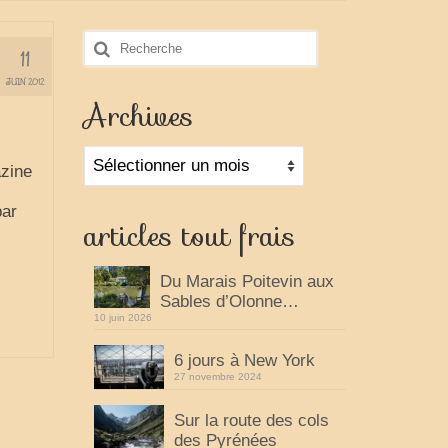
Rechercher
11
:
JUIN 2012
Archives
Archives
azine
par
articles tout frais
Du Marais Poitevin aux
Sables d’Olonne…
10 juin 2026
6 jours à New York
27 novembre 2024
Sur la route des cols
des Pyrénées