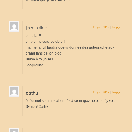
Cuisine
jacqueline
11 juin 2012
|
Reply
oh la la !!!
eh bien te voici célèbre !!!
maintenant il faudra que tu donnes des autographe aux
grand fans de ton blog.
Bravo à toi, bises
Jacqueline
cathy
11 juin 2012
|
Reply
Jef et moi sommes abonnés à ce magazine et on t’y voit…
Sympa! Cathy