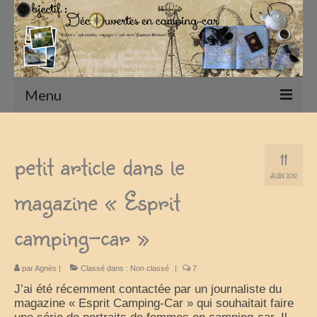
Menu
Accueil
petit article dans le
11
Présentation
JUIN 2012
magazine « Esprit
Qui sommes nous ?
Nos Camping-Cars
camping-car »
Notre matériel photographique
par
Agnès
|
Classé dans :
Non classé
|
7
nos compagnons
J’ai été récemment contactée par un journaliste du
magazine « Esprit Camping-Car » qui souhaitait faire
Nos Vadrouilles