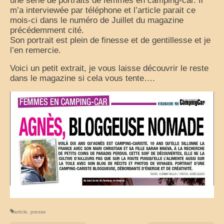
une série de portraits de femmes en camping-car. Il
m’a interviewée par téléphone
et l’article parait ce
France
mois-ci dans le numéro de Juillet du magazine
précédemment cité.
nos sorties classées par région
Son portrait est plein de finesse et de gentillesse et je
l’en remercie.
Parcs d’attractions et animaliers
Voici un petit extrait, je vous laisse découvrir le reste
Circuits vacances d’été
dans le magazine si cela vous tente….
Europe
Nos voyages classés par pays
Monde
Polynésie française
Archives
Liens Favoris
article
,
presse
Amis Blogueurs