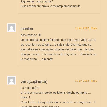
A quand un autographe ?
Bises et encore bravo, c’est amplement mérité.
voyages-camping-car
Partenaires
je loue mon camping car
jessica
11 juin 2012
|
Reply
pas étonnée !!!!
park4night
Je ne suis pas du tout étonnée non plus, avec votre talent
de raconter vos séjours…je suis plutot étonnée que ce
Aires de services en vue Panoramiques
journaliste ne vous a pas proposé de créer une rubrique
rien qu à vous… »les week ends d Agnès »… J irai acheter
Villages de France
le magazine …. à bientôt
loisirs voyages sports et culture (forum)
annuaire du camping-car
véro(copinette)
11 juin 2012
|
Reply
le site du cc (forum)
La notoriété !!!
et la reconnaissance de tes talents de photographe …
élevage de cavalier king charles
Bravo !
C’est la 1ère fois que j’entends parler de ce magazine…Il
moteur de recherche récits de voyage
va falloir que je découvre ça !