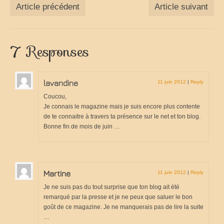
Article précédent
Article suivant
La vie est belle en CC
Partir sur la route
7 Responses
virées en camping-car
la grande escapade autour du monde
lavandine
11 juin 2012
|
Reply
25 ans de voyage
Coucou,
Je connais le magazine mais je suis encore plus contente
de te connaitre à travers ta présence sur le net et ton blog.
camping-car en cavale
Bonne fin de mois de juin …
les évasions d’une catalane
champabreizh au gré du vent
Martine
11 juin 2012
|
Reply
Escapades
Je ne suis pas du tout surprise que ton blog ait été
remarqué par la presse et je ne peux que saluer le bon
Cigalon en balade
goût de ce magazine. Je ne manquerais pas de lire la suite
…
voyage en liberté