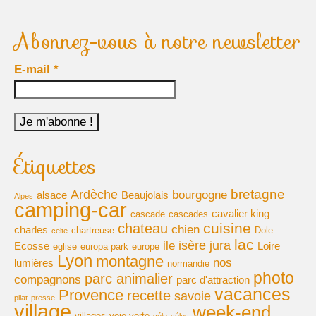
Abonnez-vous à notre newsletter
E-mail
*
Étiquettes
bretagne
Ardèche
bourgogne
alsace
Beaujolais
Alpes
camping-car
cavalier king
cascade
cascades
cuisine
chateau
chien
charles
chartreuse
Dole
celte
lac
isère
jura
ile
Ecosse
Loire
eglise
europa park
europe
Lyon
montagne
nos
lumières
normandie
photo
parc animalier
compagnons
parc d'attraction
vacances
Provence
recette
savoie
pilat
presse
village
week-end
villages
voie verte