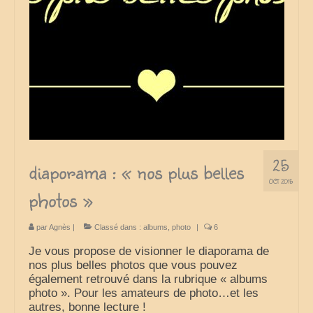
France
nos sorties classées par région
Parcs d’attractions et animaliers
Circuits vacances d’été
Europe
25
Nos voyages classés par pays
diaporama : « nos plus belles
OCT 2015
photos »
Monde
Polynésie française
par
Agnès
|
Classé dans :
albums
,
photo
|
6
Archives
Je vous propose de visionner le diaporama de
nos plus belles photos que vous pouvez
Liens Favoris
également retrouvé dans la rubrique « albums
photo ». Pour les amateurs de photo…et les
Amis Blogueurs
autres, bonne lecture !