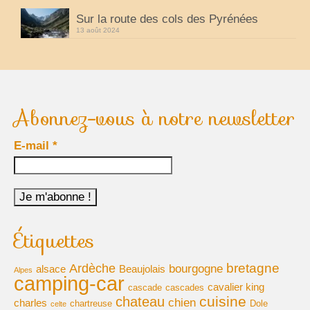
Sur la route des cols des Pyrénées
voyages-camping-car
13 août 2024
Partenaires
je loue mon camping car
park4night
Abonnez-vous à notre newsletter
Aires de services en vue Panoramiques
E-mail
*
Villages de France
loisirs voyages sports et culture (forum)
annuaire du camping-car
Étiquettes
le site du cc (forum)
bretagne
Ardèche
bourgogne
alsace
Beaujolais
Alpes
élevage de cavalier king charles
camping-car
cavalier king
cascade
cascades
cuisine
chateau
chien
charles
chartreuse
Dole
celte
moteur de recherche récits de voyage