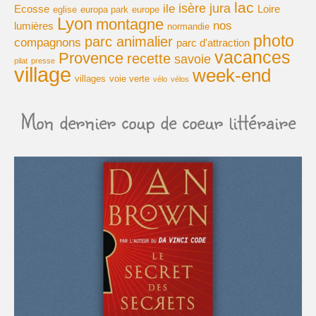
lac
isère
jura
ile
Ecosse
Loire
eglise
europa park
europe
Lyon
montagne
Cuisine
nos
lumières
normandie
photo
parc animalier
compagnons
parc d'attraction
vacances
Provence
recette
savoie
pilat
presse
village
week-end
villages
voie verte
vélo
vélos
Mon dernier coup de coeur littéraire