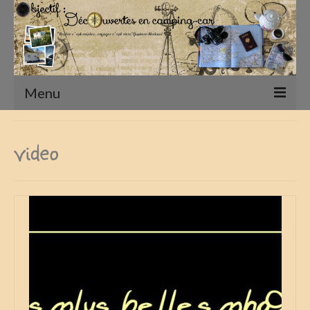
Menu
Accueil
video
Présentation
Qui sommes nous ?
Nos Camping-Cars
Notre matériel photographique
nos compagnons
Nos Vadrouilles