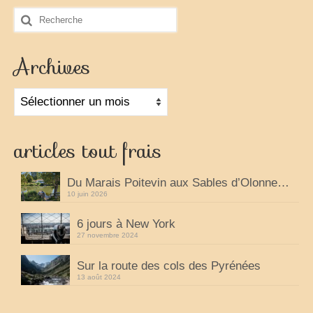
Rechercher
La vie est belle en CC
:
Partir sur la route
Archives
virées en camping-car
Archives
la grande escapade autour du monde
25 ans de voyage
articles tout frais
camping-car en cavale
Du Marais Poitevin aux Sables d’Olonne…
les évasions d’une catalane
10 juin 2026
champabreizh au gré du vent
6 jours à New York
27 novembre 2024
Escapades
Sur la route des cols des Pyrénées
Cigalon en balade
13 août 2024
voyage en liberté