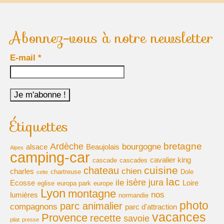
voyages-camping-car
Abonnez-vous à notre newsletter
Partenaires
je loue mon camping car
E-mail
*
park4night
Aires de services en vue Panoramiques
Villages de France
Étiquettes
loisirs voyages sports et culture (forum)
bretagne
Ardèche
bourgogne
alsace
Beaujolais
Alpes
camping-car
annuaire du camping-car
cavalier king
cascade
cascades
cuisine
chateau
chien
charles
chartreuse
Dole
celte
le site du cc (forum)
lac
isère
jura
ile
Ecosse
Loire
eglise
europa park
europe
Lyon
montagne
nos
lumières
normandie
élevage de cavalier king charles
photo
parc animalier
compagnons
parc d'attraction
vacances
Provence
recette
savoie
pilat
presse
moteur de recherche récits de voyage