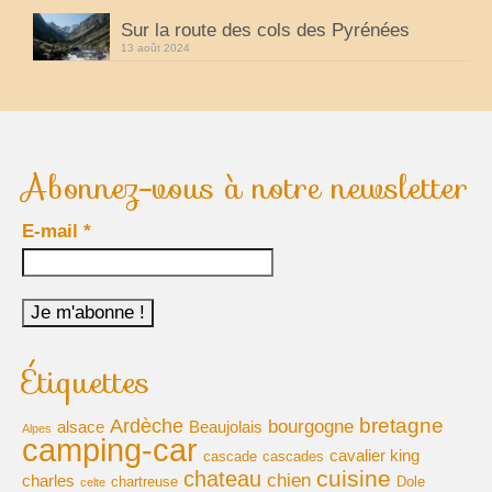
Sur la route des cols des Pyrénées
voyages-camping-car
13 août 2024
Partenaires
je loue mon camping car
park4night
Abonnez-vous à notre newsletter
Aires de services en vue Panoramiques
E-mail
*
Villages de France
loisirs voyages sports et culture (forum)
annuaire du camping-car
Étiquettes
le site du cc (forum)
bretagne
Ardèche
bourgogne
alsace
Beaujolais
Alpes
élevage de cavalier king charles
camping-car
cavalier king
cascade
cascades
cuisine
chateau
chien
charles
chartreuse
Dole
celte
moteur de recherche récits de voyage