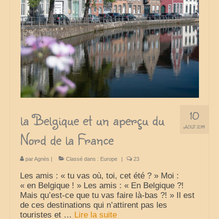
France
nos sorties classées par région
Parcs d’attractions et animaliers
Circuits vacances d’été
Europe
10
Nos voyages classés par pays
la Belgique et un aperçu du
AOÛT 2019
Nord de la France
Monde
Polynésie française
par
Agnès
|
Classé dans :
Europe
|
23
Archives
Les amis : « tu vas où, toi, cet été ? » Moi :
« en Belgique ! » Les amis : « En Belgique ?!
Liens Favoris
Mais qu’est-ce que tu vas faire là-bas ?! » Il est
de ces destinations qui n’attirent pas les
Amis Blogueurs
touristes et …
Lire la suite­­