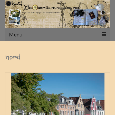
Menu
Accueil
nord
Présentation
Qui sommes nous ?
Nos Camping-Cars
Notre matériel photographique
nos compagnons
Nos Vadrouilles