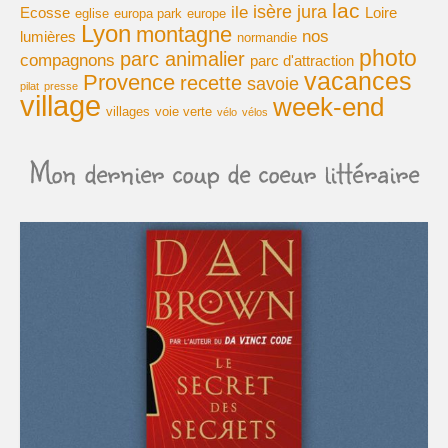
lac
isère
jura
ile
Ecosse
Loire
eglise
europa park
europe
Lyon
montagne
Cuisine
nos
lumières
normandie
photo
parc animalier
compagnons
parc d'attraction
vacances
Provence
recette
savoie
pilat
presse
village
week-end
villages
voie verte
vélo
vélos
Mon dernier coup de coeur littéraire