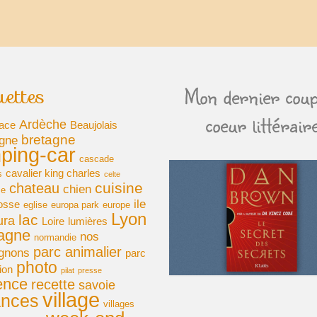
uettes
Mon dernier coup
coeur littérair
Ardèche
ace
Beaujolais
bretagne
gne
ping-car
cascade
cavalier king charles
s
celte
cuisine
chateau
chien
se
ile
osse
eglise
europa park
europe
Lyon
lac
ura
Loire
lumières
agne
nos
normandie
parc animalier
gnons
parc
photo
ion
pilat
presse
ence
recette
savoie
village
ances
villages