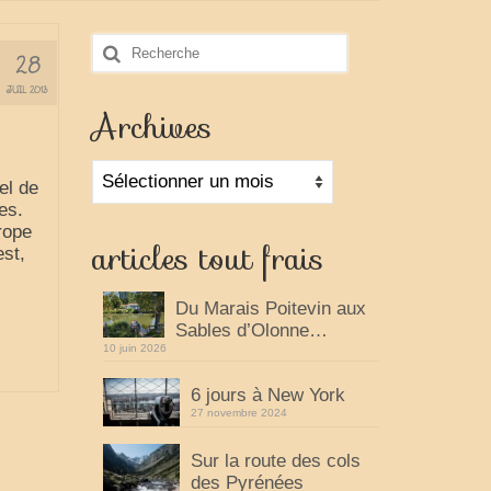
Rechercher
28
:
JUIL 2013
Archives
Archives
el de
es.
rope
articles tout frais
est,
Du Marais Poitevin aux
Sables d’Olonne…
10 juin 2026
6 jours à New York
27 novembre 2024
Sur la route des cols
des Pyrénées