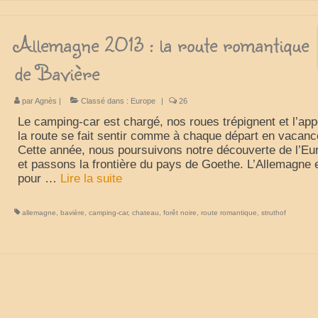
Allemagne 2013 : la route romantique
de Bavière
par
Agnès
|
Classé dans :
Europe
|
26
Le camping-car est chargé, nos roues trépignent et l’app
la route se fait sentir comme à chaque départ en vacanc
Cette année, nous poursuivons notre découverte de l’Eu
et passons la frontière du pays de Goethe. L’Allemagne 
pour …
Lire la suite­­
allemagne
,
bavière
,
camping-car
,
chateau
,
forêt noire
,
route romantique
,
struthof