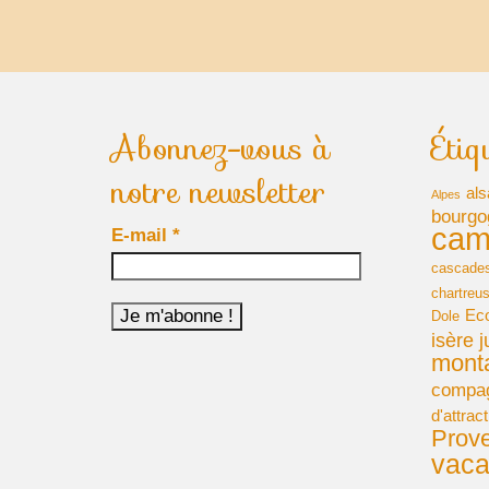
Abonnez-vous à
Étiq
notre newsletter
als
Alpes
bourgo
cam
E-mail
*
cascade
chartreu
Ec
Dole
isère
j
mont
compa
d'attract
Prov
vac