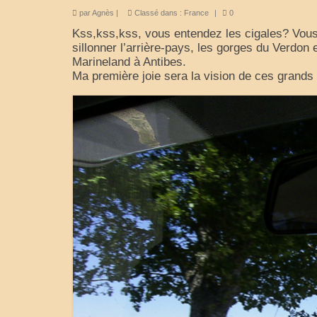
par
Agnès
|
Classé dans :
France
|
0
Kss,kss,kss, vous entendez les cigales? Vous
sillonner l’arrière-pays, les gorges du Verdon 
Marineland à Antibes.
Ma première joie sera la vision de ces grands