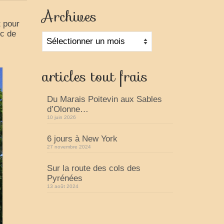
Archives
t pour
rc de
Archives
articles tout frais
Du Marais Poitevin aux Sables
d’Olonne…
10 juin 2026
6 jours à New York
27 novembre 2024
Sur la route des cols des
Pyrénées
13 août 2024